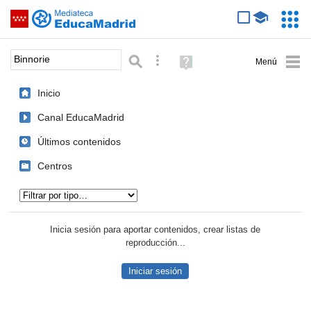
Mediateca de EducaMadrid
Saltar navegación
Servic
Educa
Palabra o frase:
Búsqueda avanzada
Ayuda
(en
ventana
Inicio
nueva)
Canal EducaMadrid
Últimos contenidos
Centros
Tipo de contenido:
Inicia sesión para aportar contenidos, crear listas de
reproducción...
Iniciar sesión