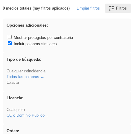
0
medios totales (hay filtros aplicados)
Limpiar filtros
Filtros
Resultados de: Binnorie
Opciones adicionales:
Mostrar protegidos por contraseña
Incluir palabras similares
Tipo de búsqueda:
Cualquier coincidencia
Todas las palabras
Exacta
Licencia:
Cualquiera
CC
o Dominio Público
Orden: