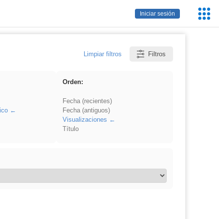
Servic
Iniciar sesión
Educa
Limpiar filtros
Filtros
Orden:
Fecha (recientes)
ico
Fecha (antiguos)
Visualizaciones
Título