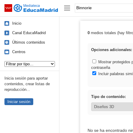
Mediateca de EducaMadrid
Saltar navegación
Palabra o frase:
Inicio
Canal EducaMadrid
0
medios totales (hay filtr
Resultados de: 
Últimos contenidos
Opciones adicionales:
Centros
Tipo de contenido:
Mostrar protegidos 
contraseña
Incluir palabras simi
Inicia sesión para aportar
contenidos, crear listas de
reproducción...
Tipo de contenido:
Iniciar sesión
No se ha encontrado ni