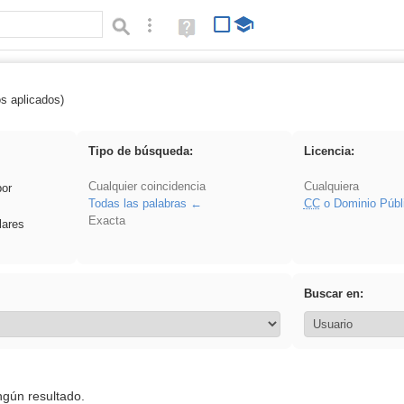
Búsqueda avanzada
Ayuda
(en
ventana
nueva)
os aplicados)
Binnorie
Tipo de búsqueda:
Licencia:
Cualquier coincidencia
Cualquiera
por
Todas las palabras
CC
o Dominio Públ
Exacta
lares
Buscar en:
ngún resultado.