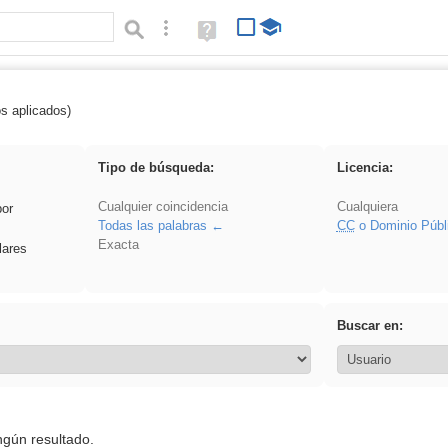
Búsqueda avanzada
Ayuda
(en
ventana
nueva)
os aplicados)
Binnorie
Tipo de búsqueda:
Licencia:
Cualquier coincidencia
Cualquiera
por
Todas las palabras
CC
o Dominio Públ
Exacta
lares
Buscar en:
ngún resultado.