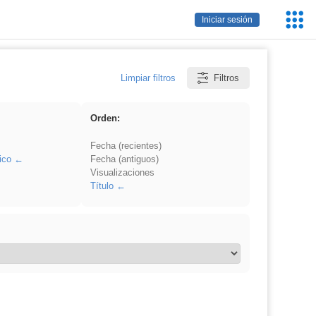
Servic
Iniciar sesión
Educa
Limpiar filtros
Filtros
Orden:
Fecha (recientes)
ico
Fecha (antiguos)
Visualizaciones
Título