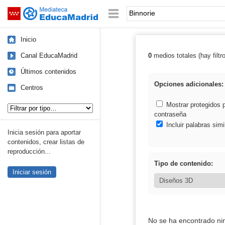
Mediateca de EducaMadrid
Saltar navegación
Palabra o frase:
Inicio
Canal EducaMadrid
0
medios totales (hay filtr
Resultados de: 
Últimos contenidos
Opciones adicionales:
Centros
Tipo de contenido:
Mostrar protegidos 
contraseña
Incluir palabras simi
Inicia sesión para aportar
contenidos, crear listas de
reproducción...
Tipo de contenido:
Iniciar sesión
No se ha encontrado ni