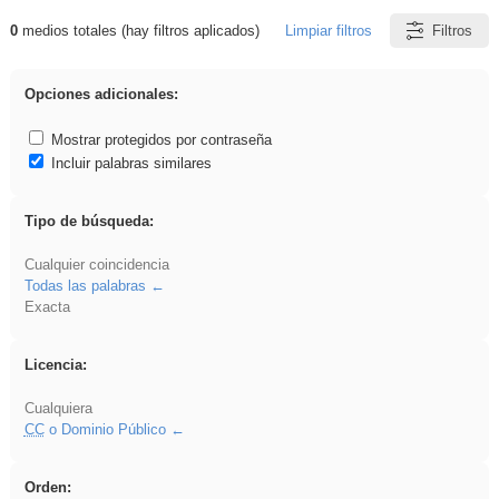
0
medios totales (hay filtros aplicados)
Limpiar filtros
Filtros
Resultados de: Binnorie
Opciones adicionales:
Mostrar protegidos por contraseña
Incluir palabras similares
Tipo de búsqueda:
Cualquier coincidencia
Todas las palabras
Exacta
Licencia:
Cualquiera
CC
o Dominio Público
Orden: