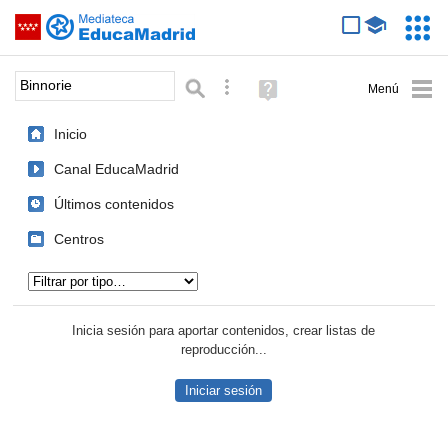
Mediateca de EducaMadrid
Saltar navegación
Servic
Educa
Palabra o frase:
Búsqueda avanzada
Ayuda
(en
ventana
Inicio
nueva)
Canal EducaMadrid
Últimos contenidos
Centros
Tipo de contenido:
Inicia sesión para aportar contenidos, crear listas de
reproducción...
Iniciar sesión