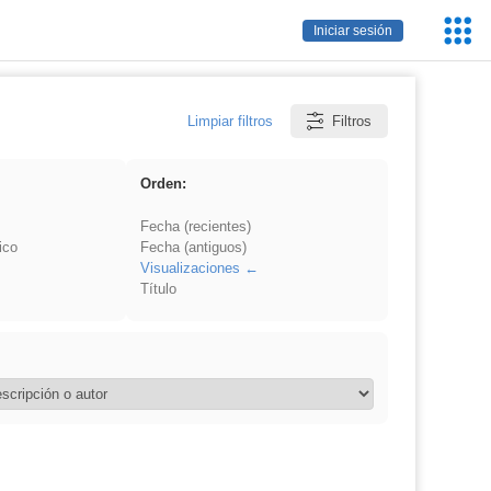
Servic
Iniciar sesión
Educa
Limpiar filtros
Filtros
Orden:
Fecha (recientes)
ico
Fecha (antiguos)
Visualizaciones
Título