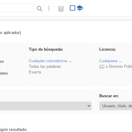
Búsqueda avanzada
Ayuda
(en
ventana
nueva)
os aplicados)
Binnorie
Tipo de búsqueda:
Licencia:
Cualquier coincidencia
Cualquiera
por
Todas las palabras
CC
o Dominio Públ
Exacta
lares
Buscar en:
ngún resultado.