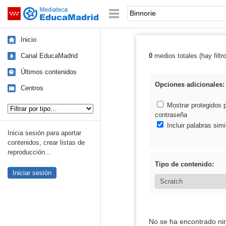
Mediateca de EducaMadrid
Saltar navegación
Palabra o frase:
Inicio
Canal EducaMadrid
0
medios totales (hay filtr
Resultados de: 
Últimos contenidos
Opciones adicionales:
Centros
Tipo de contenido:
Mostrar protegidos 
contraseña
Incluir palabras simi
Inicia sesión para aportar
contenidos, crear listas de
reproducción...
Tipo de contenido:
Iniciar sesión
No se ha encontrado ni