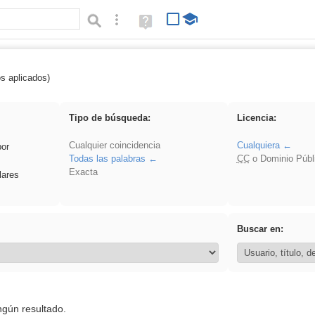
Búsqueda avanzada
Ayuda
(en
ventana
nueva)
os aplicados)
Binnorie
Tipo de búsqueda:
Licencia:
Cualquier coincidencia
Cualquiera
por
Todas las palabras
CC
o Dominio Públ
Exacta
lares
Buscar en:
ngún resultado.