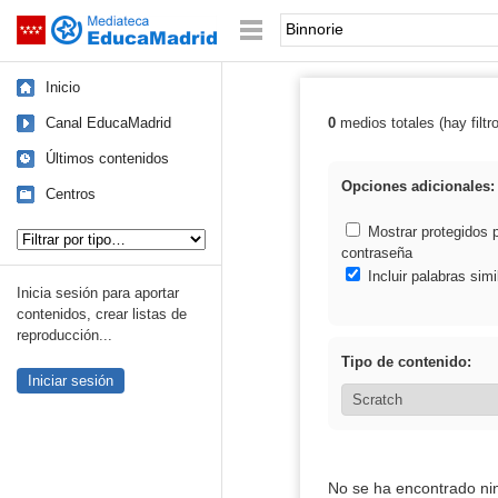
Mediateca de EducaMadrid
Saltar navegación
Palabra o frase:
Inicio
Canal EducaMadrid
0
medios totales (hay filtr
Resultados de: 
Últimos contenidos
Opciones adicionales:
Centros
Tipo de contenido:
Mostrar protegidos 
contraseña
Incluir palabras simi
Inicia sesión para aportar
contenidos, crear listas de
reproducción...
Tipo de contenido:
Iniciar sesión
No se ha encontrado ni