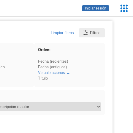
Servic
Iniciar sesión
Educa
Limpiar filtros
Filtros
Orden:
Fecha (recientes)
ico
Fecha (antiguos)
Visualizaciones
Título