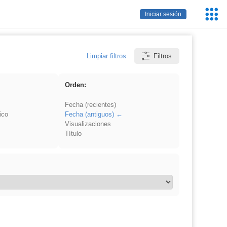
Servic
Iniciar sesión
Educa
Limpiar filtros
Filtros
Orden:
Fecha (recientes)
ico
Fecha (antiguos)
Visualizaciones
Título