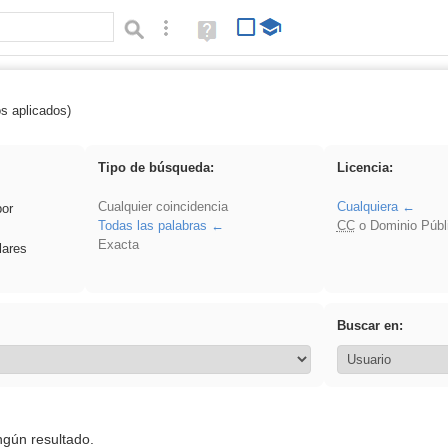
Búsqueda avanzada
Ayuda
(en
ventana
nueva)
os aplicados)
Binnorie
Tipo de búsqueda:
Licencia:
Cualquier coincidencia
Cualquiera
por
Todas las palabras
CC
o Dominio Públ
Exacta
lares
Buscar en:
ngún resultado.