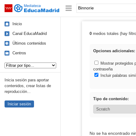
Mediateca de EducaMadrid
Saltar navegación
Palabra o frase:
Inicio
Canal EducaMadrid
0
medios totales (hay filtr
Resultados de: 
Últimos contenidos
Opciones adicionales:
Centros
Tipo de contenido:
Mostrar protegidos 
contraseña
Incluir palabras simi
Inicia sesión para aportar
contenidos, crear listas de
reproducción...
Tipo de contenido:
Iniciar sesión
No se ha encontrado ni