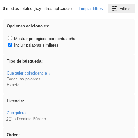
0
medios totales (hay filtros aplicados)
Limpiar filtros
Filtros
Resultados de: Binnorie
Opciones adicionales:
Mostrar protegidos por contraseña
Incluir palabras similares
Tipo de búsqueda:
Cualquier coincidencia
Todas las palabras
Exacta
Licencia:
Cualquiera
CC
o Dominio Público
Orden: