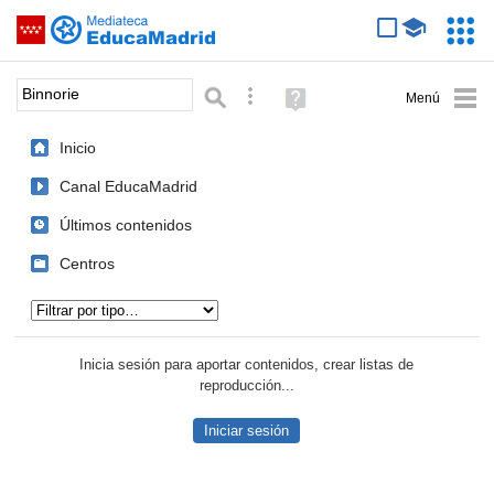
Mediateca de EducaMadrid
Saltar navegación
Servic
Educa
Palabra o frase:
Búsqueda avanzada
Ayuda
(en
ventana
Inicio
nueva)
Canal EducaMadrid
Últimos contenidos
Centros
Tipo de contenido:
Inicia sesión para aportar contenidos, crear listas de
reproducción...
Iniciar sesión