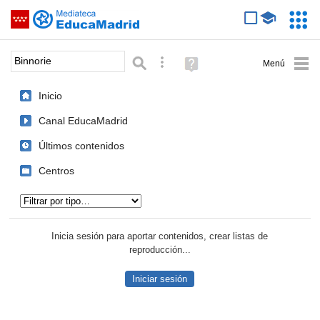
Mediateca de EducaMadrid
Saltar navegación
Servic
Educa
Palabra o frase:
Búsqueda avanzada
Ayuda
(en
ventana
Inicio
nueva)
Canal EducaMadrid
Últimos contenidos
Centros
Tipo de contenido:
Inicia sesión para aportar contenidos, crear listas de
reproducción...
Iniciar sesión