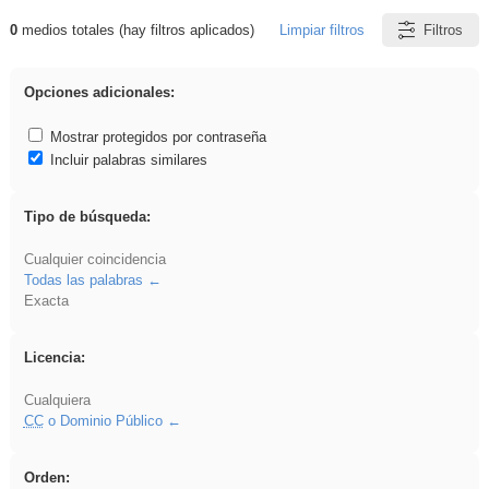
0
medios totales (hay filtros aplicados)
Limpiar filtros
Filtros
Resultados de: Binnorie
Opciones adicionales:
Mostrar protegidos por contraseña
Incluir palabras similares
Tipo de búsqueda:
Cualquier coincidencia
Todas las palabras
Exacta
Licencia:
Cualquiera
CC
o Dominio Público
Orden: