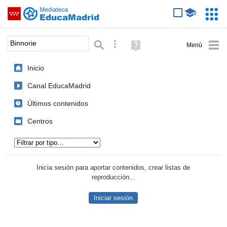
Mediateca de EducaMadrid
Saltar navegación
Servic
Educa
Palabra o frase:
Búsqueda avanzada
Ayuda
(en
ventana
Inicio
nueva)
Canal EducaMadrid
Últimos contenidos
Centros
Tipo de contenido:
Inicia sesión para aportar contenidos, crear listas de
reproducción...
Iniciar sesión