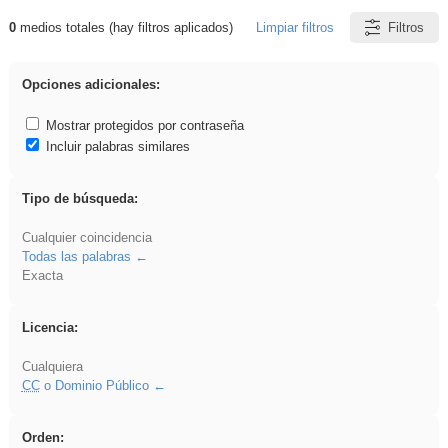
0
medios totales (hay filtros aplicados)
Limpiar filtros
Filtros
Resultados de: Binnorie
Opciones adicionales:
Mostrar protegidos por contraseña
Incluir palabras similares
Tipo de búsqueda:
Cualquier coincidencia
Todas las palabras
Exacta
Licencia:
Cualquiera
CC
o Dominio Público
Orden: