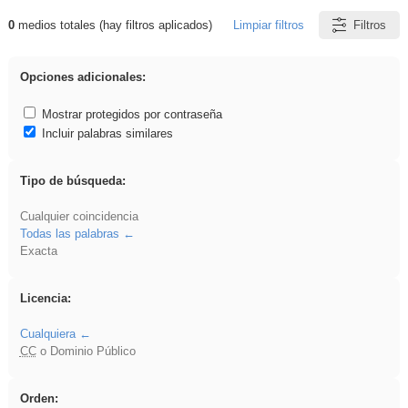
0
medios totales (hay filtros aplicados)
Limpiar filtros
Filtros
Resultados de: Binnorie
Opciones adicionales:
Mostrar protegidos por contraseña
Incluir palabras similares
Tipo de búsqueda:
Cualquier coincidencia
Todas las palabras
Exacta
Licencia:
Cualquiera
CC
o Dominio Público
Orden: