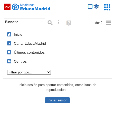
Mediateca de EducaMadrid
Saltar navegación
Servic
Educa
Palabra o frase:
Búsqueda avanzada
Ayuda
(en
ventana
Inicio
nueva)
Canal EducaMadrid
Últimos contenidos
Centros
Tipo de contenido:
Inicia sesión para aportar contenidos, crear listas de
reproducción...
Iniciar sesión