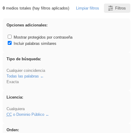
0
medios totales (hay filtros aplicados)
Limpiar filtros
Filtros
Resultados de: Binnorie
Opciones adicionales:
Mostrar protegidos por contraseña
Incluir palabras similares
Tipo de búsqueda:
Cualquier coincidencia
Todas las palabras
Exacta
Licencia:
Cualquiera
CC
o Dominio Público
Orden: