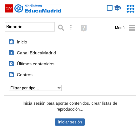
Mediateca de EducaMadrid
Saltar navegación
Servic
Educa
Palabra o frase:
Búsqueda avanzada
Ayuda
(en
ventana
Inicio
nueva)
Canal EducaMadrid
Últimos contenidos
Centros
Tipo de contenido:
Inicia sesión para aportar contenidos, crear listas de
reproducción...
Iniciar sesión