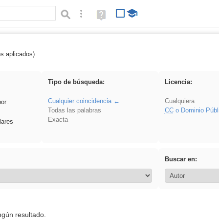
Búsqueda avanzada
Ayuda
(en
ventana
nueva)
os aplicados)
Binnorie
Tipo de búsqueda:
Licencia:
Cualquier coincidencia
Cualquiera
por
Todas las palabras
CC
o Dominio Públ
Exacta
lares
Buscar en:
ngún resultado.