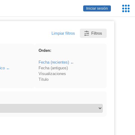
Servic
Iniciar sesión
Educa
Limpiar filtros
Filtros
Orden:
Fecha (recientes)
ico
Fecha (antiguos)
Visualizaciones
Título