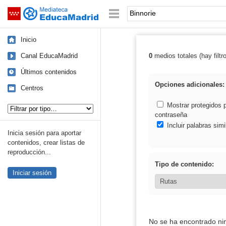
Mediateca de EducaMadrid
Saltar navegación
Palabra o frase:
Inicio
Canal EducaMadrid
0
medios totales (hay filtr
Resultados de: 
Últimos contenidos
Opciones adicionales:
Centros
Tipo de contenido:
Mostrar protegidos 
contraseña
Incluir palabras simi
Inicia sesión para aportar
contenidos, crear listas de
reproducción...
Tipo de contenido:
Iniciar sesión
No se ha encontrado ni