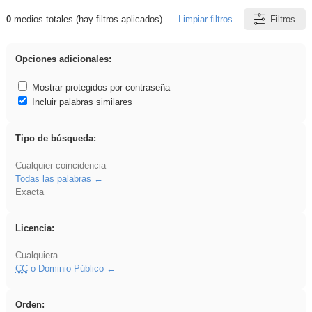
0
medios totales (hay filtros aplicados)
Limpiar filtros
Filtros
Resultados de: Binnorie
Opciones adicionales:
Mostrar protegidos por contraseña
Incluir palabras similares
Tipo de búsqueda:
Cualquier coincidencia
Todas las palabras
Exacta
Licencia:
Cualquiera
CC
o Dominio Público
Orden: