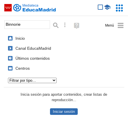
Mediateca de EducaMadrid
Saltar navegación
Servic
Educa
Palabra o frase:
Búsqueda avanzada
Ayuda
(en
ventana
Inicio
nueva)
Canal EducaMadrid
Últimos contenidos
Centros
Tipo de contenido:
Inicia sesión para aportar contenidos, crear listas de
reproducción...
Iniciar sesión