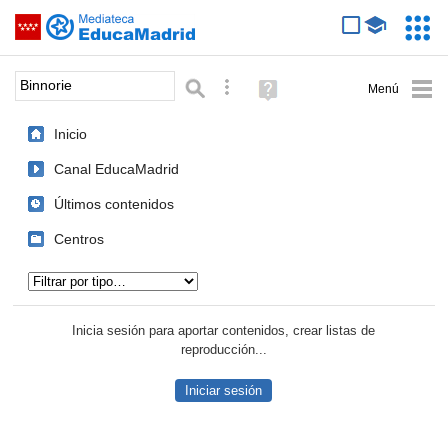
Mediateca de EducaMadrid
Saltar navegación
Servic
Educa
Palabra o frase:
Búsqueda avanzada
Ayuda
(en
ventana
Inicio
nueva)
Canal EducaMadrid
Últimos contenidos
Centros
Tipo de contenido:
Inicia sesión para aportar contenidos, crear listas de
reproducción...
Iniciar sesión