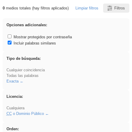
0
medios totales (hay filtros aplicados)
Limpiar filtros
Filtros
Resultados de: Binnorie
Opciones adicionales:
Mostrar protegidos por contraseña
Incluir palabras similares
Tipo de búsqueda:
Cualquier coincidencia
Todas las palabras
Exacta
Licencia:
Cualquiera
CC
o Dominio Público
Orden: