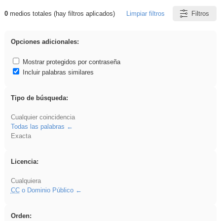
0
medios totales (hay filtros aplicados)
Limpiar filtros
Filtros
Resultados de: Binnorie
Opciones adicionales:
Mostrar protegidos por contraseña
Incluir palabras similares
Tipo de búsqueda:
Cualquier coincidencia
Todas las palabras
Exacta
Licencia:
Cualquiera
CC
o Dominio Público
Orden: