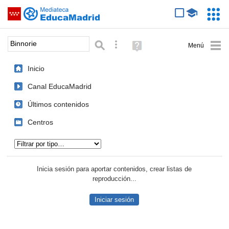
Mediateca de EducaMadrid
Saltar navegación
Servic
Educa
Palabra o frase:
Búsqueda avanzada
Ayuda
(en
ventana
Inicio
nueva)
Canal EducaMadrid
Últimos contenidos
Centros
Tipo de contenido:
Inicia sesión para aportar contenidos, crear listas de
reproducción...
Iniciar sesión