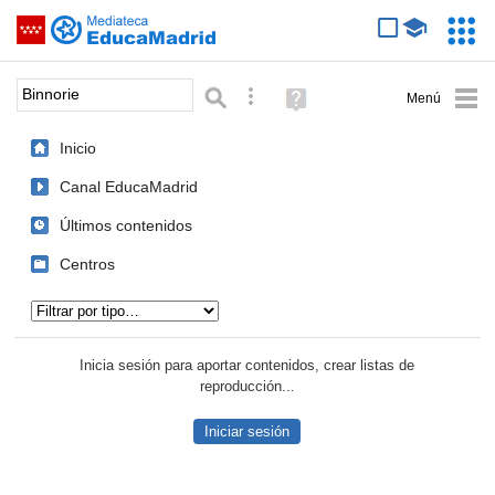
Mediateca de EducaMadrid
Saltar navegación
Servic
Educa
Palabra o frase:
Búsqueda avanzada
Ayuda
(en
ventana
Inicio
nueva)
Canal EducaMadrid
Últimos contenidos
Centros
Tipo de contenido:
Inicia sesión para aportar contenidos, crear listas de
reproducción...
Iniciar sesión