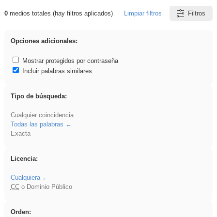
0
medios totales (hay filtros aplicados)
Limpiar filtros
Filtros
Resultados de: Binnorie
Opciones adicionales:
Mostrar protegidos por contraseña
Incluir palabras similares
Tipo de búsqueda:
Cualquier coincidencia
Todas las palabras
Exacta
Licencia:
Cualquiera
CC
o Dominio Público
Orden: