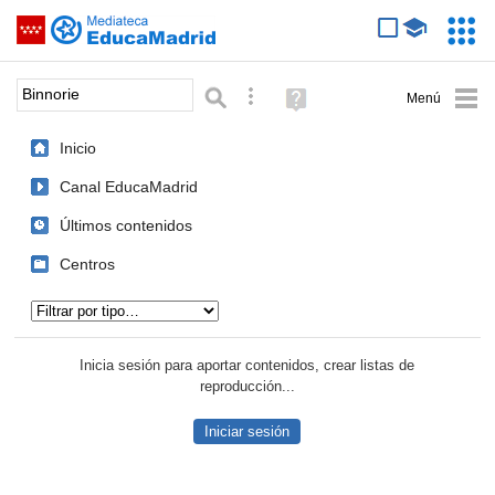
Mediateca de EducaMadrid
Saltar navegación
Servic
Educa
Palabra o frase:
Búsqueda avanzada
Ayuda
(en
ventana
Inicio
nueva)
Canal EducaMadrid
Últimos contenidos
Centros
Tipo de contenido:
Inicia sesión para aportar contenidos, crear listas de
reproducción...
Iniciar sesión