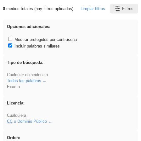
0
medios totales (hay filtros aplicados)
Limpiar filtros
Filtros
Resultados de: Binnorie
Opciones adicionales:
Mostrar protegidos por contraseña
Incluir palabras similares
Tipo de búsqueda:
Cualquier coincidencia
Todas las palabras
Exacta
Licencia:
Cualquiera
CC
o Dominio Público
Orden: