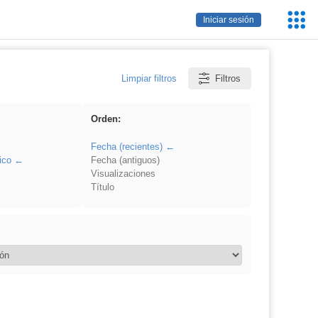
Servic
Iniciar sesión
Educa
Limpiar filtros
Filtros
Orden:
Fecha (recientes)
ico
Fecha (antiguos)
Visualizaciones
Título