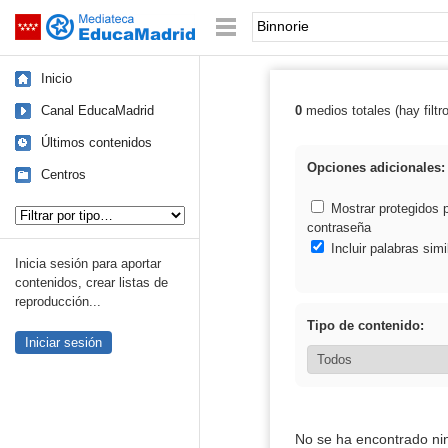
Mediateca de EducaMadrid
Saltar navegación
Palabra o frase:
Inicio
Canal EducaMadrid
0
medios totales (hay filtr
Resultados de: 
Últimos contenidos
Opciones adicionales:
Centros
Tipo de contenido:
Mostrar protegidos 
contraseña
Incluir palabras simi
Inicia sesión para aportar
contenidos, crear listas de
reproducción...
Tipo de contenido:
Iniciar sesión
No se ha encontrado ni