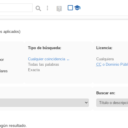
Búsqueda avanzada
Ayuda
(en
ventana
nueva)
os aplicados)
Binnorie
Tipo de búsqueda:
Licencia:
Cualquier coincidencia
Cualquiera
por
Todas las palabras
CC
o Dominio Públ
Exacta
lares
Buscar en:
ngún resultado.