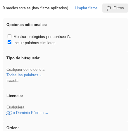
0
medios totales (hay filtros aplicados)
Limpiar filtros
Filtros
Resultados de: Binnorie
Opciones adicionales:
Mostrar protegidos por contraseña
Incluir palabras similares
Tipo de búsqueda:
Cualquier coincidencia
Todas las palabras
Exacta
Licencia:
Cualquiera
CC
o Dominio Público
Orden: