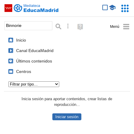
Mediateca de EducaMadrid
Saltar navegación
Servic
Educa
Palabra o frase:
Búsqueda avanzada
Ayuda
(en
ventana
Inicio
nueva)
Canal EducaMadrid
Últimos contenidos
Centros
Tipo de contenido:
Inicia sesión para aportar contenidos, crear listas de
reproducción...
Iniciar sesión