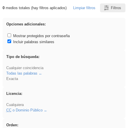
0
medios totales (hay filtros aplicados)
Limpiar filtros
Filtros
Resultados de: Binnorie
Opciones adicionales:
Mostrar protegidos por contraseña
Incluir palabras similares
Tipo de búsqueda:
Cualquier coincidencia
Todas las palabras
Exacta
Licencia:
Cualquiera
CC
o Dominio Público
Orden: