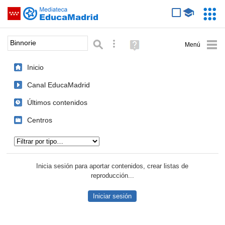
Mediateca de EducaMadrid
Saltar navegación
Servic
Educa
Palabra o frase:
Búsqueda avanzada
Ayuda
(en
ventana
Inicio
nueva)
Canal EducaMadrid
Últimos contenidos
Centros
Tipo de contenido:
Inicia sesión para aportar contenidos, crear listas de
reproducción...
Iniciar sesión