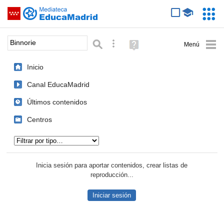
Mediateca de EducaMadrid
Saltar navegación
Servic
Educa
Palabra o frase:
Búsqueda avanzada
Ayuda
(en
ventana
Inicio
nueva)
Canal EducaMadrid
Últimos contenidos
Centros
Tipo de contenido:
Inicia sesión para aportar contenidos, crear listas de
reproducción...
Iniciar sesión