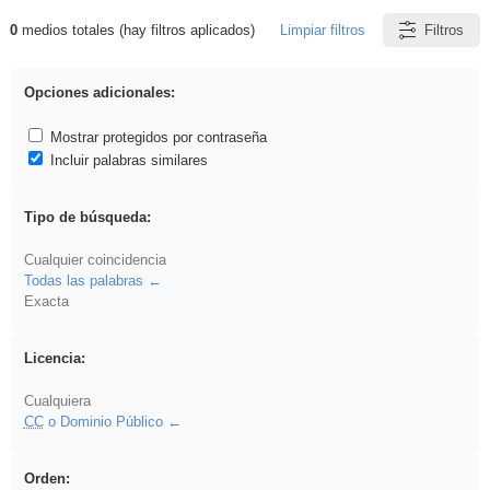
0
medios totales (hay filtros aplicados)
Limpiar filtros
Filtros
Resultados de: Binnorie
Opciones adicionales:
Mostrar protegidos por contraseña
Incluir palabras similares
Tipo de búsqueda:
Cualquier coincidencia
Todas las palabras
Exacta
Licencia:
Cualquiera
CC
o Dominio Público
Orden: