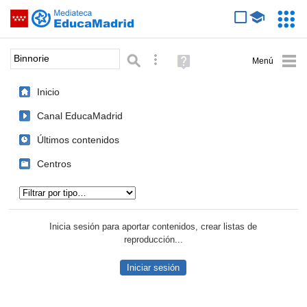
Mediateca de EducaMadrid
Saltar navegación
Servic
Educa
Palabra o frase:
Búsqueda avanzada
Ayuda
(en
ventana
Inicio
nueva)
Canal EducaMadrid
Últimos contenidos
Centros
Tipo de contenido:
Inicia sesión para aportar contenidos, crear listas de
reproducción...
Iniciar sesión