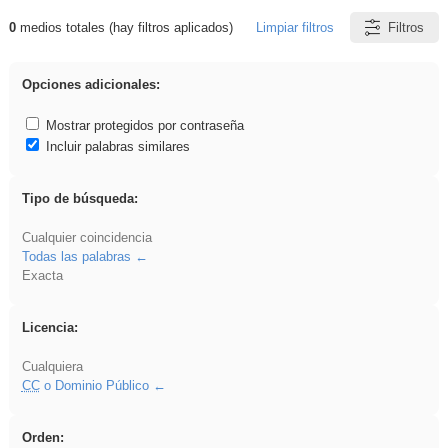
0
medios totales (hay filtros aplicados)
Limpiar filtros
Filtros
Resultados de: Binnorie
Opciones adicionales:
Mostrar protegidos por contraseña
Incluir palabras similares
Tipo de búsqueda:
Cualquier coincidencia
Todas las palabras
Exacta
Licencia:
Cualquiera
CC
o Dominio Público
Orden: