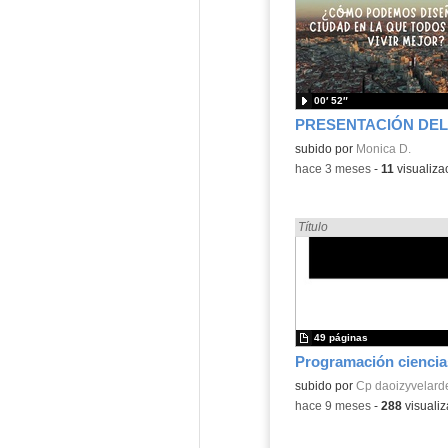
00′ 52″
Contenido educativo.
subido por
Monica D.
-
hace 3 meses
-
11
visualiza
Encontrado «Ciencias Natu
Título
49 páginas
Contenido educativo.
subido por
Cp daoizyvelard
-
hace 9 meses
-
288
visualiz