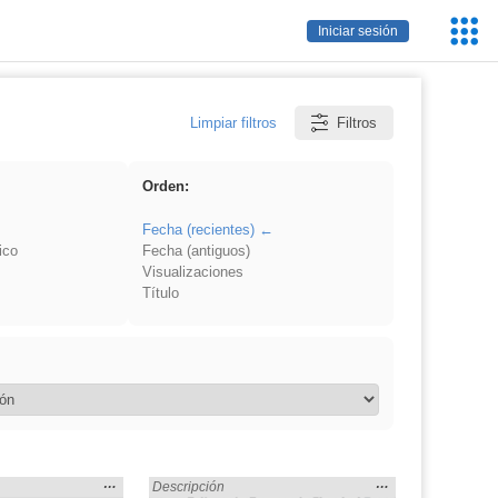
Servic
Iniciar sesión
Educa
Limpiar filtros
Filtros
Orden:
Fecha (recientes)
ico
Fecha (antiguos)
Visualizaciones
Título
Mostrar
…
Mostrar
…
as Naturales» en:
Encontrado «Ciencias Naturales» en:
Descripción