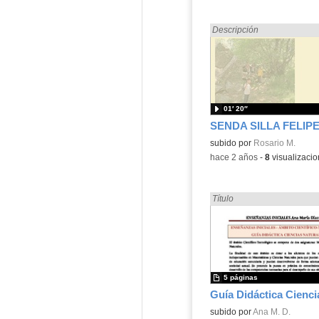
Encontrado «Ciencias Natu
Descripción
01′ 20″
SENDA SILLA FELIPE 
subido por
Rosario M.
-
hace 2 años
-
8
visualizaci
Encontrado «Ciencias Natu
Título
5 páginas
Contenido educativo.
subido por
Ana M. D.