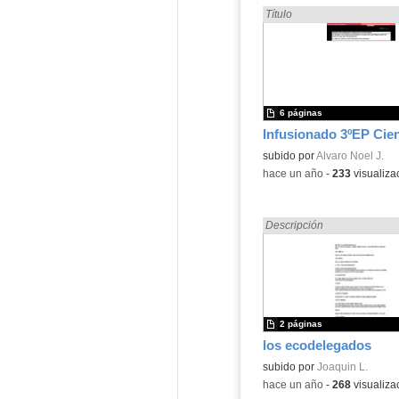
Encontrado «Ciencias Natu
Título
6 páginas
Contenido educativo.
subido por
Alvaro Noel J.
-
hace un año
-
233
visualiza
Encontrado «Ciencias Natu
Descripción
2 páginas
los ecodelegados
Contenido educativo.
subido por
Joaquin L.
-
hace un año
-
268
visualiza