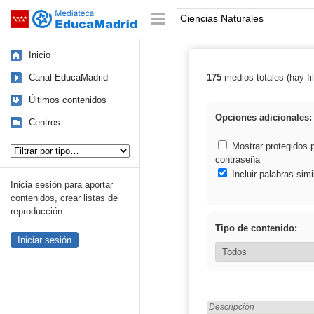
Mediateca de EducaMadrid
Saltar navegación
Palabra o frase:
Inicio
Canal EducaMadrid
175
medios totales (hay fil
Resultados de: 
Últimos contenidos
Opciones adicionales:
Centros
Tipo de contenido:
Mostrar protegidos 
contraseña
Incluir palabras simi
Inicia sesión para aportar
contenidos, crear listas de
reproducción...
Tipo de contenido:
Iniciar sesión
Encontrado «Ciencias Natu
Descripción