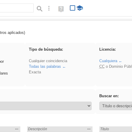
Búsqueda avanzada
Ayuda
(en
ventana
nueva)
tros aplicados)
Ciencias Naturales
Tipo de búsqueda:
Licencia:
Cualquier coincidencia
Cualquiera
por
Todas las palabras
CC
o Dominio Públ
Exacta
lares
Buscar en:
Mostrar
…
Mostrar
…
rales» en:
Encontrado «Ciencias Naturales» en:
Descripción
Encontrado «Cienci
Título