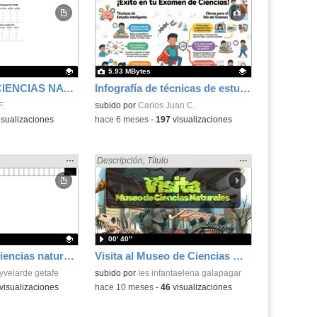
la
la
ubicación
ubicación
de la
de la
búsqueda
búsqueda
5.93 MBytes
EVALUACIÓN CIENCIAS NATURALES 5
Infografía de técnicas de estudio de ciencias en 6º de primaria
.
F.
Contenido educativo.
subido por
Carlos Juan C.
isualizaciones
-
hace 6 meses
-
197
visualizaciones
Mostrar
…
Mostrar
…
as Naturales» en:
Encontrado «Ciencias Naturales» en:
Descripción
,
Título
la
la
ubicación
ubicación
de la
de la
búsqueda
búsqueda
00′ 40″
Programación ciencias naturales primer ciclo
Visita al Museo de Ciencias Naturales
.
yvelarde getafe
subido por
Ies infantaelena galapagar
visualizaciones
-
hace 10 meses
-
46
visualizaciones