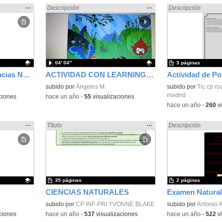
Mostrar
…
Mostrar
…
rales» en:
Encontrado «Ciencias Naturales» en:
Descripción
Encontrado «Cienci
Descripción
la
la
ubicación
ubicación
de la
de la
búsqueda
búsqueda
04′ 04″
3 páginas
Infusionado 3ºEP Ciencias Naturales
ACTIVIDAD CON LEARNINGML Y SCRATCH
Contenido educativo.
subido por
Ángeles M.
Contenido educativo
subido por
Tic cp r
madrid
ciones
-
hace un año
-
55
visualizaciones
-
hace un año
-
260
vi
Mostrar
…
Mostrar
…
rales» en:
Encontrado «Ciencias Naturales» en:
Título
Encontrado «Cienci
Descripción
la
la
ubicación
ubicación
de la
de la
búsqueda
búsqueda
35 páginas
2 páginas
CIENCIAS NATURALES
subido por
CP INF-PRI YVONNE BLAKE
Contenido educativo
subido por
Antonio A
ciones
-
hace un año
-
537
visualizaciones
-
hace un año
-
522
vi