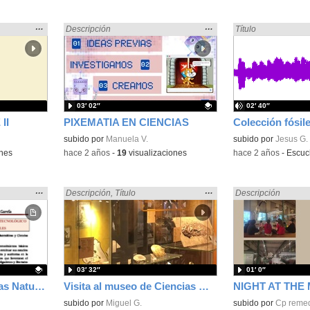
Mostrar
…
Mostrar
…
rales» en:
Encontrado «Ciencias Naturales» en:
Descripción
Encontrado «Cienci
Título
la
la
ubicación
ubicación
de la
de la
búsqueda
búsqueda
03′ 02″
02′ 40″
II
PIXEMATIA EN CIENCIAS
Contenido educativo.
subido por
Manuela V.
Contenido educativo
subido por
Jesus G.
ones
-
hace 2 años
-
19
visualizaciones
-
hace 2 años
-
Escu
Mostrar
…
Mostrar
…
rales» en:
Encontrado «Ciencias Naturales» en:
Descripción
,
Título
Encontrado «Cienci
Descripción
la
la
ubicación
ubicación
de la
de la
búsqueda
búsqueda
03′ 32″
01′ 0″
Guía Didáctica Ciencias Naturales
Visita al museo de Ciencias Naturales
subido por
Miguel G.
Contenido educativo
subido por
Cp remed