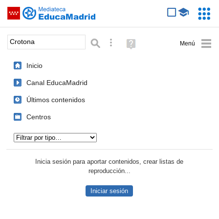
Mediateca de EducaMadrid
Saltar navegación
Servic
Educa
Palabra o frase:
Búsqueda avanzada
Ayuda
(en
ventana
Inicio
nueva)
Canal EducaMadrid
Últimos contenidos
Centros
Tipo de contenido:
Inicia sesión para aportar contenidos, crear listas de
reproducción...
Iniciar sesión