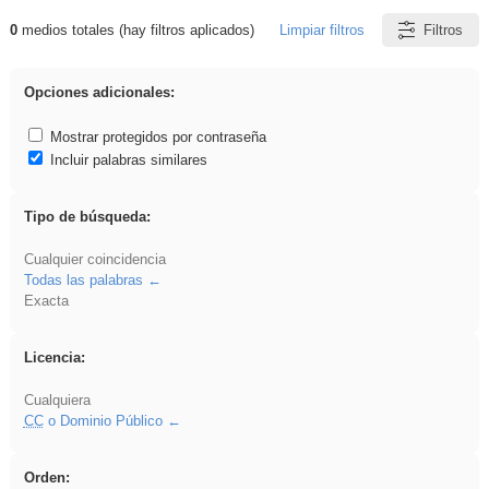
0
medios totales (hay filtros aplicados)
Limpiar filtros
Filtros
Resultados de: Crotona
Opciones adicionales:
Mostrar protegidos por contraseña
Incluir palabras similares
Tipo de búsqueda:
Cualquier coincidencia
Todas las palabras
Exacta
Licencia:
Cualquiera
CC
o Dominio Público
Orden: