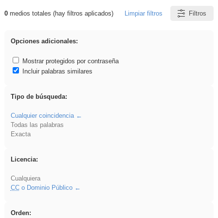
0
medios totales (hay filtros aplicados)
Limpiar filtros
Filtros
Resultados de: Crotona
Opciones adicionales:
Mostrar protegidos por contraseña
Incluir palabras similares
Tipo de búsqueda:
Cualquier coincidencia
Todas las palabras
Exacta
Licencia:
Cualquiera
CC
o Dominio Público
Orden: