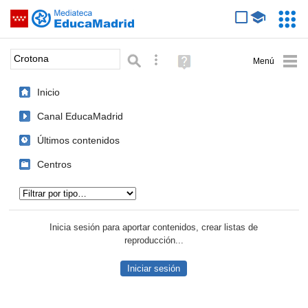
Mediateca de EducaMadrid
Saltar navegación
Servic
Educa
Palabra o frase:
Búsqueda avanzada
Ayuda
(en
ventana
Inicio
nueva)
Canal EducaMadrid
Últimos contenidos
Centros
Tipo de contenido:
Inicia sesión para aportar contenidos, crear listas de
reproducción...
Iniciar sesión