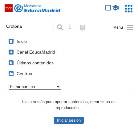
Mediateca de EducaMadrid
Saltar navegación
Servic
Educa
Palabra o frase:
Búsqueda avanzada
Ayuda
(en
ventana
Inicio
nueva)
Canal EducaMadrid
Últimos contenidos
Centros
Tipo de contenido:
Inicia sesión para aportar contenidos, crear listas de
reproducción...
Iniciar sesión