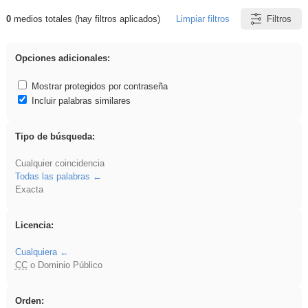
0
medios totales (hay filtros aplicados)
Limpiar filtros
Filtros
Resultados de: Crotona
Opciones adicionales:
Mostrar protegidos por contraseña
Incluir palabras similares
Tipo de búsqueda:
Cualquier coincidencia
Todas las palabras
Exacta
Licencia:
Cualquiera
CC
o Dominio Público
Orden: