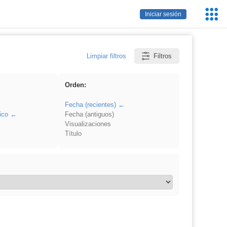
Servic
Iniciar sesión
Educa
Limpiar filtros
Filtros
Orden:
Fecha (recientes)
ico
Fecha (antiguos)
Visualizaciones
Título