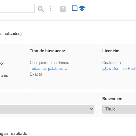
Búsqueda avanzada
Ayuda
(en
ventana
nueva)
os aplicados)
 Crotona
Tipo de búsqueda:
Licencia:
Cualquier coincidencia
Cualquiera
por
Todas las palabras
CC
o Dominio Públ
Exacta
lares
Buscar en:
ngún resultado.