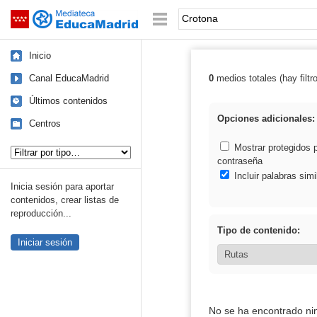
Mediateca de EducaMadrid
Saltar navegación
Palabra o frase:
Inicio
Canal EducaMadrid
0
medios totales (hay filtr
Resultados de:
Últimos contenidos
Opciones adicionales:
Centros
Tipo de contenido:
Mostrar protegidos 
contraseña
Incluir palabras simi
Inicia sesión para aportar
contenidos, crear listas de
reproducción...
Tipo de contenido:
Iniciar sesión
No se ha encontrado ni