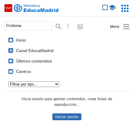
Mediateca de EducaMadrid
Saltar navegación
Servic
Educa
Palabra o frase:
Búsqueda avanzada
Ayuda
(en
ventana
Inicio
nueva)
Canal EducaMadrid
Últimos contenidos
Centros
Tipo de contenido:
Inicia sesión para aportar contenidos, crear listas de
reproducción...
Iniciar sesión