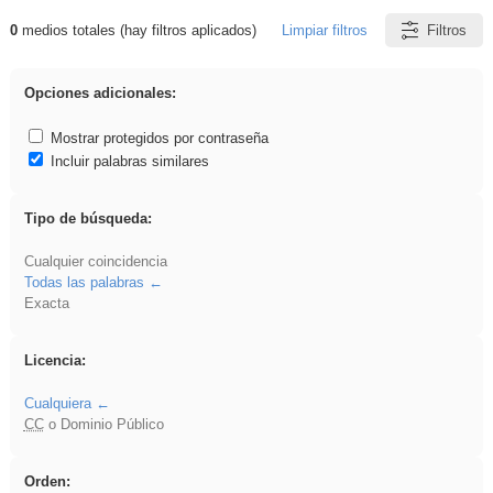
0
medios totales (hay filtros aplicados)
Limpiar filtros
Filtros
Resultados de: Crotona
Opciones adicionales:
Mostrar protegidos por contraseña
Incluir palabras similares
Tipo de búsqueda:
Cualquier coincidencia
Todas las palabras
Exacta
Licencia:
Cualquiera
CC
o Dominio Público
Orden: