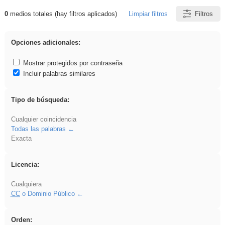
0
medios totales (hay filtros aplicados)
Limpiar filtros
Filtros
Resultados de: Crotona
Opciones adicionales:
Mostrar protegidos por contraseña
Incluir palabras similares
Tipo de búsqueda:
Cualquier coincidencia
Todas las palabras
Exacta
Licencia:
Cualquiera
CC
o Dominio Público
Orden: