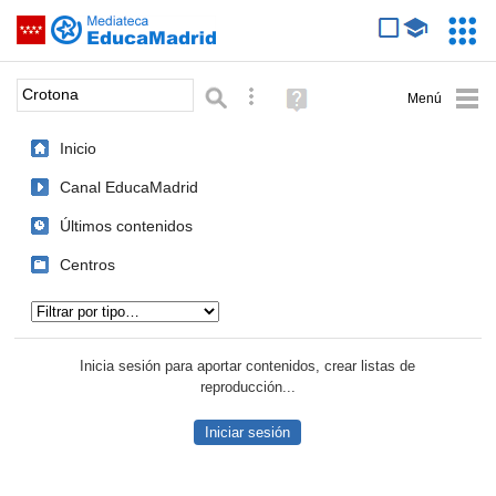
Mediateca de EducaMadrid
Saltar navegación
Servic
Educa
Palabra o frase:
Búsqueda avanzada
Ayuda
(en
ventana
Inicio
nueva)
Canal EducaMadrid
Últimos contenidos
Centros
Tipo de contenido:
Inicia sesión para aportar contenidos, crear listas de
reproducción...
Iniciar sesión