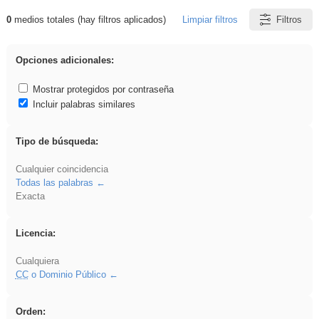
0
medios totales (hay filtros aplicados)
Limpiar filtros
Filtros
Resultados de: Crotona
Opciones adicionales:
Mostrar protegidos por contraseña
Incluir palabras similares
Tipo de búsqueda:
Cualquier coincidencia
Todas las palabras
Exacta
Licencia:
Cualquiera
CC
o Dominio Público
Orden: