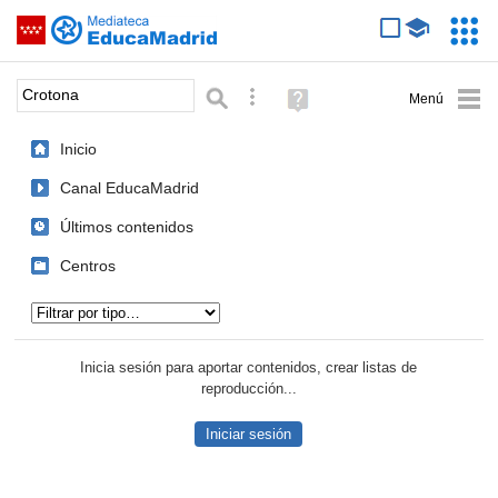
Mediateca de EducaMadrid
Saltar navegación
Servic
Educa
Palabra o frase:
Búsqueda avanzada
Ayuda
(en
ventana
Inicio
nueva)
Canal EducaMadrid
Últimos contenidos
Centros
Tipo de contenido:
Inicia sesión para aportar contenidos, crear listas de
reproducción...
Iniciar sesión