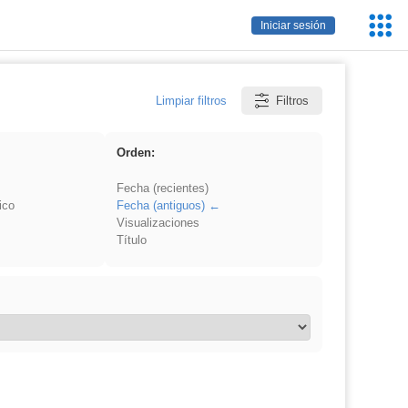
Servic
Iniciar sesión
Educa
Limpiar filtros
Filtros
Orden:
Fecha (recientes)
ico
Fecha (antiguos)
Visualizaciones
Título