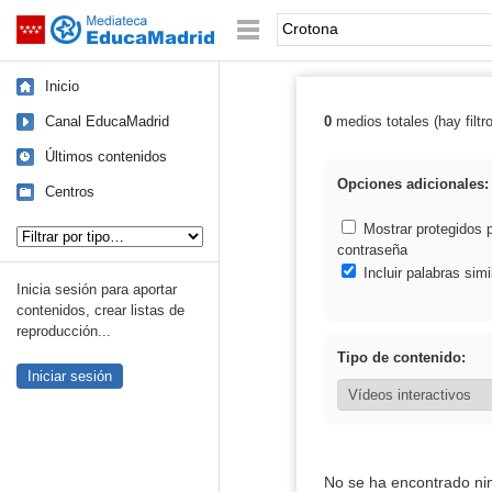
Mediateca de EducaMadrid
Saltar navegación
Palabra o frase:
Inicio
Canal EducaMadrid
0
medios totales (hay filtr
Resultados de:
Últimos contenidos
Opciones adicionales:
Centros
Tipo de contenido:
Mostrar protegidos 
contraseña
Incluir palabras simi
Inicia sesión para aportar
contenidos, crear listas de
reproducción...
Tipo de contenido:
Iniciar sesión
No se ha encontrado ni