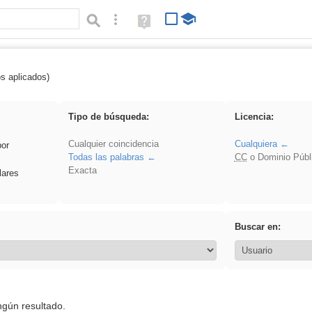
Búsqueda avanzada
Ayuda
(en
ventana
nueva)
os aplicados)
 Crotona
Tipo de búsqueda:
Licencia:
Cualquier coincidencia
Cualquiera
por
Todas las palabras
CC
o Dominio Públ
Exacta
lares
Buscar en:
ngún resultado.