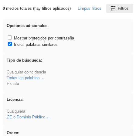
0
medios totales (hay filtros aplicados)
Limpiar filtros
Filtros
Resultados de: Crotona
Opciones adicionales:
Mostrar protegidos por contraseña
Incluir palabras similares
Tipo de búsqueda:
Cualquier coincidencia
Todas las palabras
Exacta
Licencia:
Cualquiera
CC
o Dominio Público
Orden: