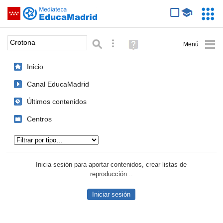
Mediateca de EducaMadrid
Saltar navegación
Servic
Educa
Palabra o frase:
Búsqueda avanzada
Ayuda
(en
ventana
Inicio
nueva)
Canal EducaMadrid
Últimos contenidos
Centros
Tipo de contenido:
Inicia sesión para aportar contenidos, crear listas de
reproducción...
Iniciar sesión