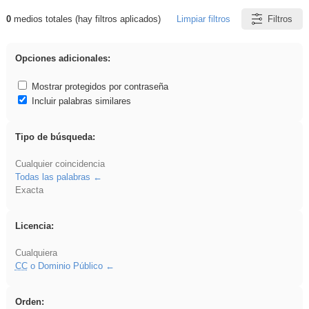
0
medios totales (hay filtros aplicados)
Limpiar filtros
Filtros
Resultados de: Crotona
Opciones adicionales:
Mostrar protegidos por contraseña
Incluir palabras similares
Tipo de búsqueda:
Cualquier coincidencia
Todas las palabras
Exacta
Licencia:
Cualquiera
CC
o Dominio Público
Orden: