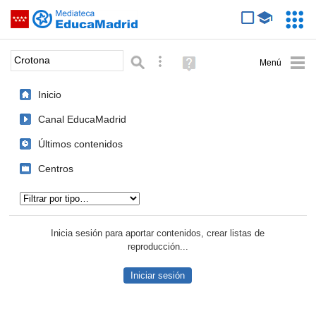
Mediateca de EducaMadrid
Saltar navegación
Servic
Educa
Palabra o frase:
Búsqueda avanzada
Ayuda
(en
ventana
Inicio
nueva)
Canal EducaMadrid
Últimos contenidos
Centros
Tipo de contenido:
Inicia sesión para aportar contenidos, crear listas de
reproducción...
Iniciar sesión