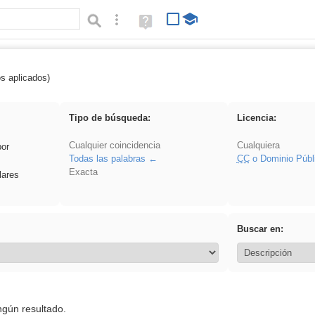
Búsqueda avanzada
Ayuda
(en
ventana
nueva)
os aplicados)
 Crotona
Tipo de búsqueda:
Licencia:
Cualquier coincidencia
Cualquiera
por
Todas las palabras
CC
o Dominio Públ
Exacta
lares
Buscar en:
ngún resultado.