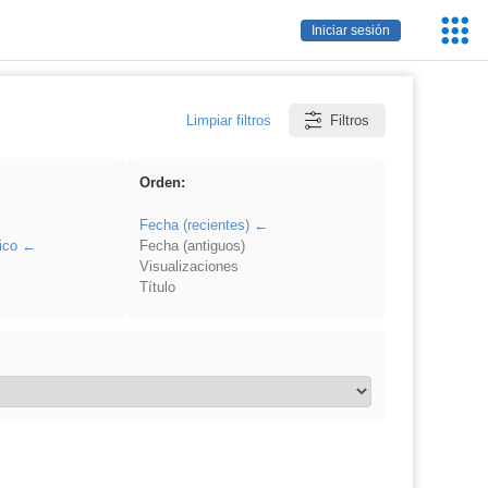
Servic
Iniciar sesión
Educa
Limpiar filtros
Filtros
Orden:
Fecha (recientes)
ico
Fecha (antiguos)
Visualizaciones
Título