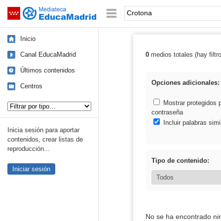
Mediateca de EducaMadrid
Saltar navegación
Palabra o frase:
Inicio
Canal EducaMadrid
0
medios totales (hay filtr
Resultados de:
Últimos contenidos
Opciones adicionales:
Centros
Tipo de contenido:
Mostrar protegidos 
contraseña
Incluir palabras simi
Inicia sesión para aportar
contenidos, crear listas de
reproducción...
Tipo de contenido:
Iniciar sesión
No se ha encontrado ni