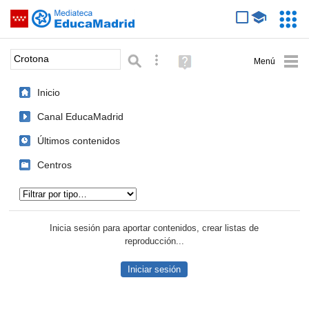
Mediateca de EducaMadrid
Saltar navegación
Servic
Educa
Palabra o frase:
Búsqueda avanzada
Ayuda
(en
ventana
Inicio
nueva)
Canal EducaMadrid
Últimos contenidos
Centros
Tipo de contenido:
Inicia sesión para aportar contenidos, crear listas de
reproducción...
Iniciar sesión