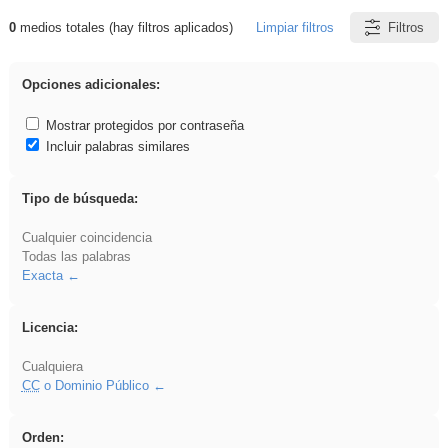
0
medios totales (hay filtros aplicados)
Limpiar filtros
Filtros
Resultados de: Crotona
Opciones adicionales:
Mostrar protegidos por contraseña
Incluir palabras similares
Tipo de búsqueda:
Cualquier coincidencia
Todas las palabras
Exacta
Licencia:
Cualquiera
CC
o Dominio Público
Orden: