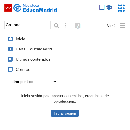
Mediateca de EducaMadrid
Saltar navegación
Servic
Educa
Palabra o frase:
Búsqueda avanzada
Ayuda
(en
ventana
Inicio
nueva)
Canal EducaMadrid
Últimos contenidos
Centros
Tipo de contenido:
Inicia sesión para aportar contenidos, crear listas de
reproducción...
Iniciar sesión