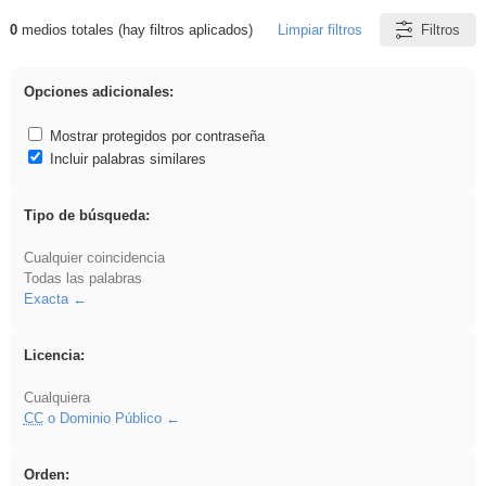
0
medios totales (hay filtros aplicados)
Limpiar filtros
Filtros
Resultados de: Crotona
Opciones adicionales:
Mostrar protegidos por contraseña
Incluir palabras similares
Tipo de búsqueda:
Cualquier coincidencia
Todas las palabras
Exacta
Licencia:
Cualquiera
CC
o Dominio Público
Orden: