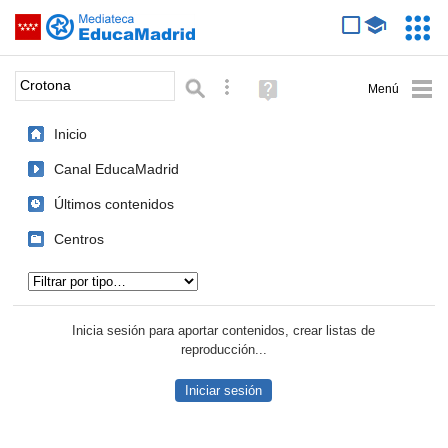
Mediateca de EducaMadrid
Saltar navegación
Servic
Educa
Palabra o frase:
Búsqueda avanzada
Ayuda
(en
ventana
Inicio
nueva)
Canal EducaMadrid
Últimos contenidos
Centros
Tipo de contenido:
Inicia sesión para aportar contenidos, crear listas de
reproducción...
Iniciar sesión