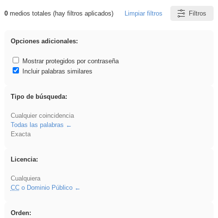
0
medios totales (hay filtros aplicados)
Limpiar filtros
Filtros
Resultados de: Crotona
Opciones adicionales:
Mostrar protegidos por contraseña
Incluir palabras similares
Tipo de búsqueda:
Cualquier coincidencia
Todas las palabras
Exacta
Licencia:
Cualquiera
CC
o Dominio Público
Orden: