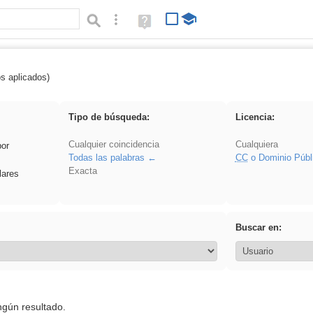
Búsqueda avanzada
Ayuda
(en
ventana
nueva)
os aplicados)
 Crotona
Tipo de búsqueda:
Licencia:
Cualquier coincidencia
Cualquiera
por
Todas las palabras
CC
o Dominio Públ
Exacta
lares
Buscar en:
ngún resultado.