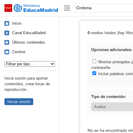
Mediateca de EducaMadrid
Saltar navegación
Palabra o frase:
Inicio
Canal EducaMadrid
0
medios totales (hay filtr
Resultados de:
Últimos contenidos
Opciones adicionales:
Centros
Tipo de contenido:
Mostrar protegidos 
contraseña
Incluir palabras simi
Inicia sesión para aportar
contenidos, crear listas de
reproducción...
Tipo de contenido:
Iniciar sesión
No se ha encontrado ni