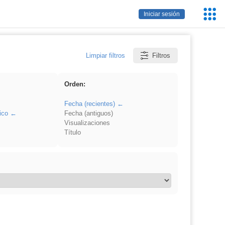
Servic
Iniciar sesión
Educa
Limpiar filtros
Filtros
Orden:
Fecha (recientes)
ico
Fecha (antiguos)
Visualizaciones
Título