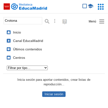
Mediateca de EducaMadrid
Saltar navegación
Servic
Educa
Palabra o frase:
Búsqueda avanzada
Ayuda
(en
ventana
Inicio
nueva)
Canal EducaMadrid
Últimos contenidos
Centros
Tipo de contenido:
Inicia sesión para aportar contenidos, crear listas de
reproducción...
Iniciar sesión