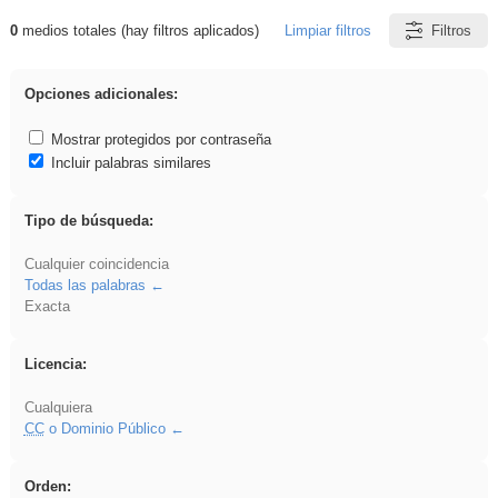
0
medios totales (hay filtros aplicados)
Limpiar filtros
Filtros
Resultados de: Crotona
Opciones adicionales:
Mostrar protegidos por contraseña
Incluir palabras similares
Tipo de búsqueda:
Cualquier coincidencia
Todas las palabras
Exacta
Licencia:
Cualquiera
CC
o Dominio Público
Orden: