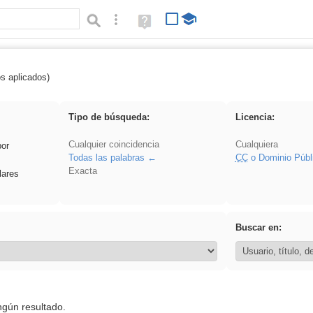
Búsqueda avanzada
Ayuda
(en
ventana
nueva)
os aplicados)
 Crotona
Tipo de búsqueda:
Licencia:
Cualquier coincidencia
Cualquiera
por
Todas las palabras
CC
o Dominio Públ
Exacta
lares
Buscar en:
ngún resultado.