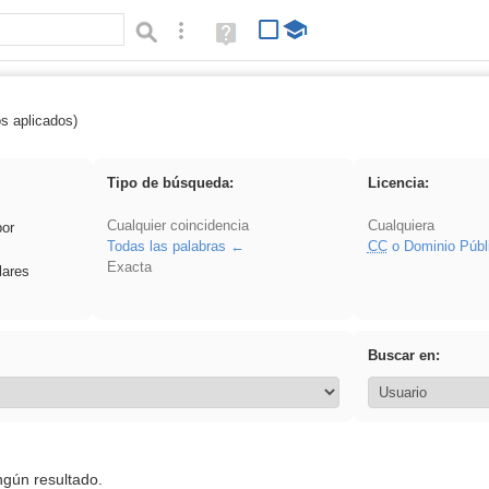
Búsqueda avanzada
Ayuda
(en
ventana
nueva)
os aplicados)
 Crotona
Tipo de búsqueda:
Licencia:
Cualquier coincidencia
Cualquiera
por
Todas las palabras
CC
o Dominio Públ
Exacta
lares
Buscar en:
ngún resultado.