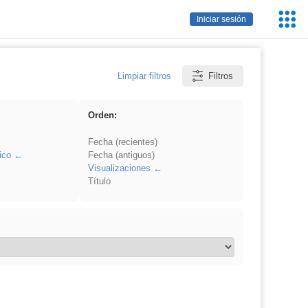
Servic
Iniciar sesión
Educa
Limpiar filtros
Filtros
Orden:
Fecha (recientes)
ico
Fecha (antiguos)
Visualizaciones
Título