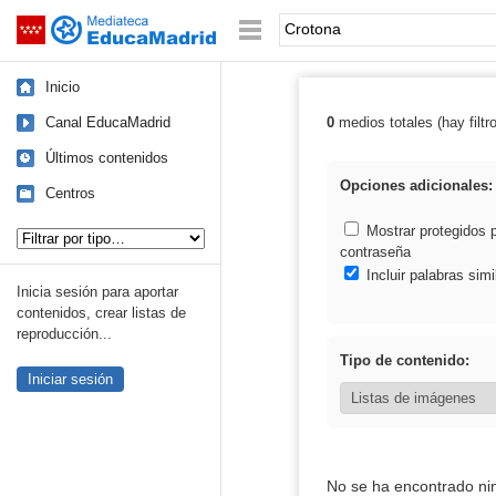
Mediateca de EducaMadrid
Saltar navegación
Palabra o frase:
Inicio
Canal EducaMadrid
0
medios totales (hay filtr
Resultados de:
Últimos contenidos
Opciones adicionales:
Centros
Tipo de contenido:
Mostrar protegidos 
contraseña
Incluir palabras simi
Inicia sesión para aportar
contenidos, crear listas de
reproducción...
Tipo de contenido:
Iniciar sesión
No se ha encontrado ni