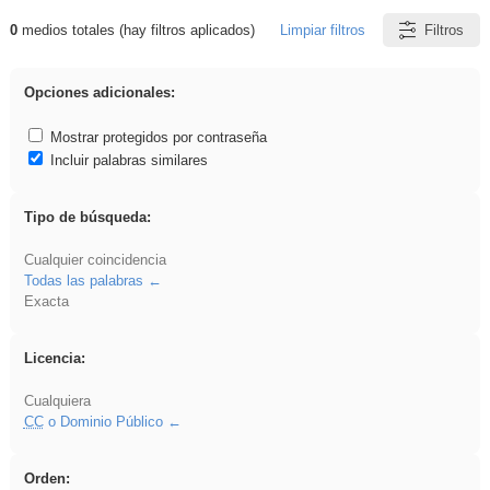
0
medios totales (hay filtros aplicados)
Limpiar filtros
Filtros
Resultados de: Crotona
Opciones adicionales:
Mostrar protegidos por contraseña
Incluir palabras similares
Tipo de búsqueda:
Cualquier coincidencia
Todas las palabras
Exacta
Licencia:
Cualquiera
CC
o Dominio Público
Orden: