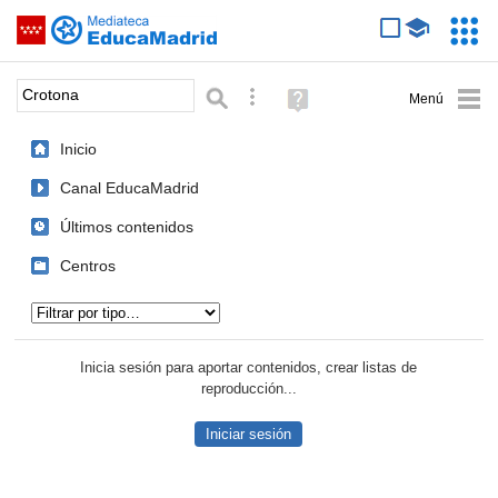
Mediateca de EducaMadrid
Saltar navegación
Servic
Educa
Palabra o frase:
Búsqueda avanzada
Ayuda
(en
ventana
Inicio
nueva)
Canal EducaMadrid
Últimos contenidos
Centros
Tipo de contenido:
Inicia sesión para aportar contenidos, crear listas de
reproducción...
Iniciar sesión