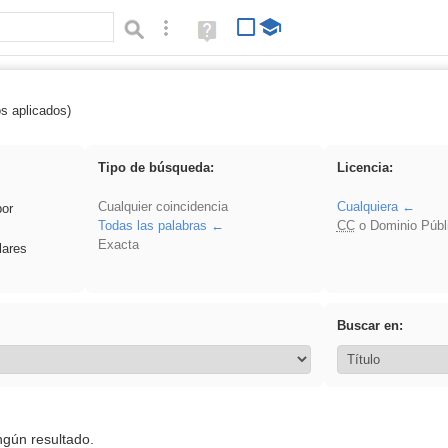
Búsqueda avanzada
Ayuda
(en
ventana
nueva)
os aplicados)
 Crotona
Tipo de búsqueda:
Licencia:
Cualquier coincidencia
Cualquiera
por
Todas las palabras
CC
o Dominio Públ
Exacta
lares
Buscar en:
ngún resultado.