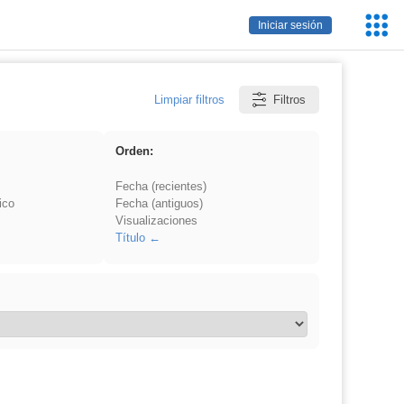
Servic
Iniciar sesión
Educa
Limpiar filtros
Filtros
Orden:
Fecha (recientes)
ico
Fecha (antiguos)
Visualizaciones
Título