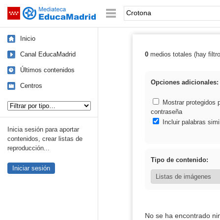
Mediateca de EducaMadrid
Saltar navegación
Palabra o frase:
Inicio
Canal EducaMadrid
0
medios totales (hay filtr
Resultados de:
Últimos contenidos
Opciones adicionales:
Centros
Tipo de contenido:
Mostrar protegidos 
contraseña
Incluir palabras simi
Inicia sesión para aportar
contenidos, crear listas de
reproducción...
Tipo de contenido:
Iniciar sesión
No se ha encontrado ni