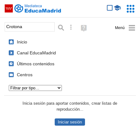
Mediateca de EducaMadrid
Saltar navegación
Servic
Educa
Palabra o frase:
Búsqueda avanzada
Ayuda
(en
ventana
Inicio
nueva)
Canal EducaMadrid
Últimos contenidos
Centros
Tipo de contenido:
Inicia sesión para aportar contenidos, crear listas de
reproducción...
Iniciar sesión