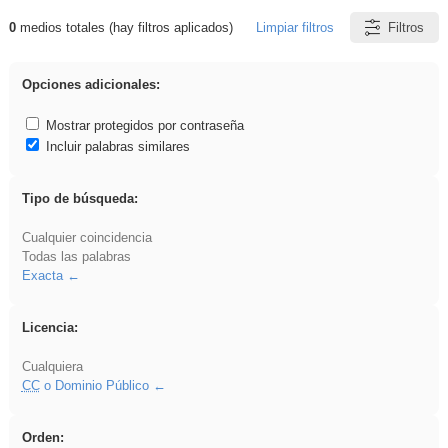
0
medios totales (hay filtros aplicados)
Limpiar filtros
Filtros
Resultados de: Crotona
Opciones adicionales:
Mostrar protegidos por contraseña
Incluir palabras similares
Tipo de búsqueda:
Cualquier coincidencia
Todas las palabras
Exacta
Licencia:
Cualquiera
CC
o Dominio Público
Orden: