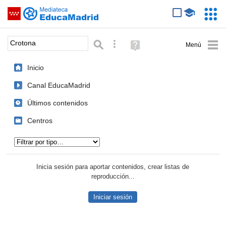
Mediateca de EducaMadrid
Saltar navegación
Servic
Educa
Palabra o frase:
Búsqueda avanzada
Ayuda
(en
ventana
Inicio
nueva)
Canal EducaMadrid
Últimos contenidos
Centros
Tipo de contenido:
Inicia sesión para aportar contenidos, crear listas de
reproducción...
Iniciar sesión