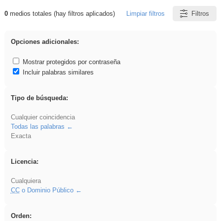
0
medios totales (hay filtros aplicados)
Limpiar filtros
Filtros
Resultados de: Crotona
Opciones adicionales:
Mostrar protegidos por contraseña
Incluir palabras similares
Tipo de búsqueda:
Cualquier coincidencia
Todas las palabras
Exacta
Licencia:
Cualquiera
CC
o Dominio Público
Orden: