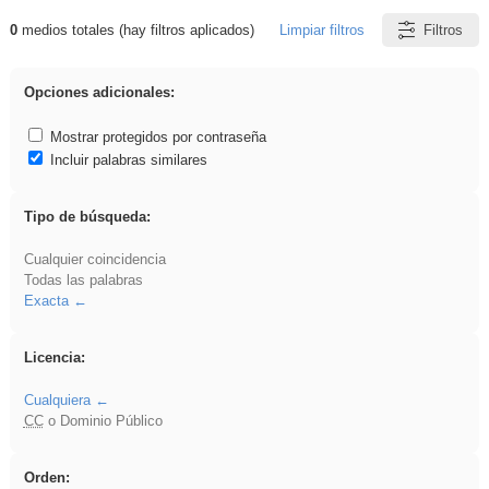
0
medios totales (hay filtros aplicados)
Limpiar filtros
Filtros
Resultados de: Crotona
Opciones adicionales:
Mostrar protegidos por contraseña
Incluir palabras similares
Tipo de búsqueda:
Cualquier coincidencia
Todas las palabras
Exacta
Licencia:
Cualquiera
CC
o Dominio Público
Orden: