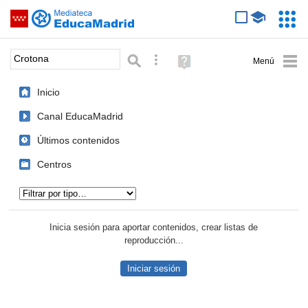
Mediateca de EducaMadrid
Saltar navegación
Servic
Educa
Palabra o frase:
Búsqueda avanzada
Ayuda
(en
ventana
Inicio
nueva)
Canal EducaMadrid
Últimos contenidos
Centros
Tipo de contenido:
Inicia sesión para aportar contenidos, crear listas de
reproducción...
Iniciar sesión