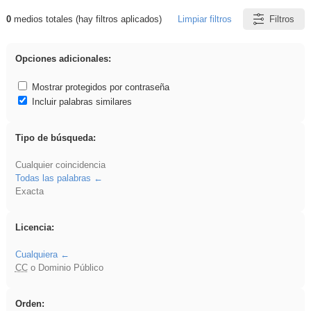
0
medios totales (hay filtros aplicados)
Limpiar filtros
Filtros
Resultados de: Crotona
Opciones adicionales:
Mostrar protegidos por contraseña
Incluir palabras similares
Tipo de búsqueda:
Cualquier coincidencia
Todas las palabras
Exacta
Licencia:
Cualquiera
CC
o Dominio Público
Orden: