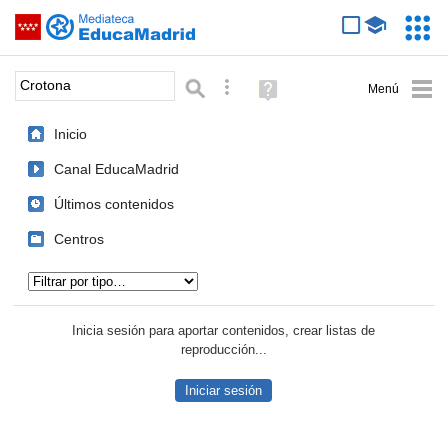
Mediateca de EducaMadrid
Saltar navegación
Servic
Educa
Palabra o frase:
Búsqueda avanzada
Ayuda
(en
ventana
Inicio
nueva)
Canal EducaMadrid
Últimos contenidos
Centros
Tipo de contenido:
Inicia sesión para aportar contenidos, crear listas de
reproducción...
Iniciar sesión