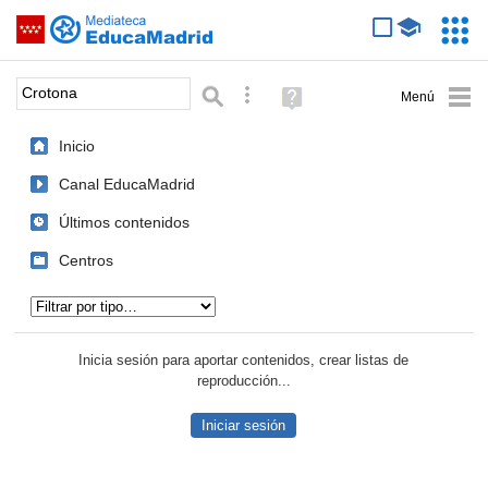
Mediateca de EducaMadrid
Saltar navegación
Servic
Educa
Palabra o frase:
Búsqueda avanzada
Ayuda
(en
ventana
Inicio
nueva)
Canal EducaMadrid
Últimos contenidos
Centros
Tipo de contenido:
Inicia sesión para aportar contenidos, crear listas de
reproducción...
Iniciar sesión