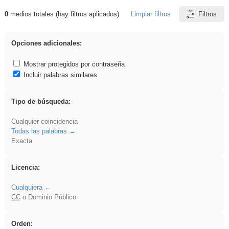
0
medios totales (hay filtros aplicados)
Limpiar filtros
Filtros
Resultados de: Crotona
Opciones adicionales:
Mostrar protegidos por contraseña
Incluir palabras similares
Tipo de búsqueda:
Cualquier coincidencia
Todas las palabras
Exacta
Licencia:
Cualquiera
CC
o Dominio Público
Orden: