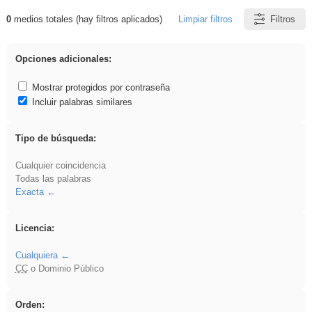
0
medios totales (hay filtros aplicados)
Limpiar filtros
Filtros
Resultados de: Crotona
Opciones adicionales:
Mostrar protegidos por contraseña
Incluir palabras similares
Tipo de búsqueda:
Cualquier coincidencia
Todas las palabras
Exacta
Licencia:
Cualquiera
CC
o Dominio Público
Orden: