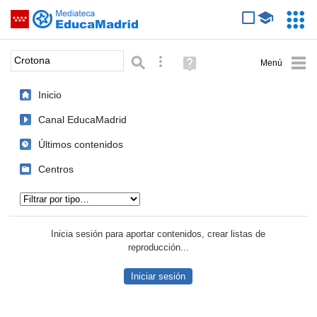
Mediateca de EducaMadrid
Saltar navegación
Servic
Educa
Palabra o frase:
Búsqueda avanzada
Ayuda
(en
ventana
Inicio
nueva)
Canal EducaMadrid
Últimos contenidos
Centros
Tipo de contenido:
Inicia sesión para aportar contenidos, crear listas de
reproducción...
Iniciar sesión